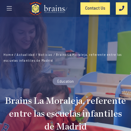
Contact Us
Home
/
Actualidad
/
Noticias
/
Brains La Moraleja, referente entre las
escuelas infantiles de Madrid
Education
Brains La Moraleja, referente
entre las escuelas infantiles
de Madrid