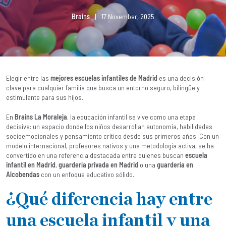
Brains
|
17 November, 2025
Elegir entre las
mejores escuelas infantiles de Madrid
es una decisión
clave para cualquier familia que busca un entorno seguro, bilingüe y
estimulante para sus hijos.
En
Brains La Moraleja
, la educación infantil se vive como una etapa
decisiva: un espacio donde los niños desarrollan autonomía, habilidades
socioemocionales y pensamiento crítico desde sus primeros años. Con un
modelo internacional, profesores nativos y una metodología activa, se ha
convertido en una referencia destacada entre quienes buscan
escuela
infantil en Madrid
,
guardería privada en Madrid
o una
guardería en
Alcobendas
con un enfoque educativo sólido.
¿Qué diferencia hay entre
una escuela infantil y una