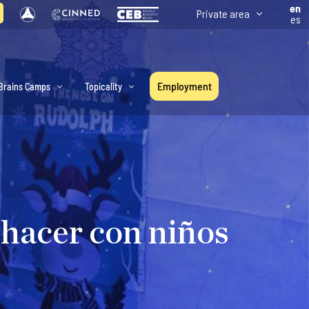
en
Private area
es
Employment
Brains Camps
Topicality
 hacer con niños