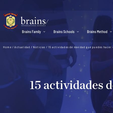
Brains Family
Brains Schools
Brains Method
Home
/
Actualidad
/
Noticias
/
15 actividades de navidad que puedes hacer
15 actividades 