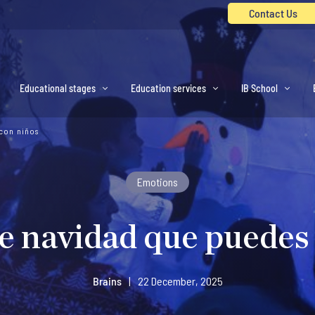
Contact Us
Educational stages
Education services
IB School
 con niños
Emotions
de navidad que puedes
Brains
|
22 December, 2025