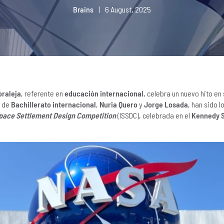
Brains
|
6 August, 2025
oraleja
, referente en
educación internacional
, celebra un nuevo hito en
s de
Bachillerato internacional
,
Nuria Quero
y
Jorge Losada
, han sido 
Space Settlement Design Competition
(ISSDC), celebrada en el
Kennedy S