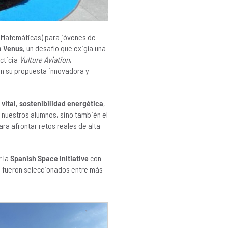
 y Matemáticas) para jóvenes de
a Venus
, un desafío que exigía una
icticia
Vulture Aviation
,
on su propuesta innovadora y
vital
,
sostenibilidad energética
,
e nuestros alumnos, sino también el
ara afrontar retos reales de alta
r la
Spanish Space Initiative
con
e, fueron seleccionados entre más