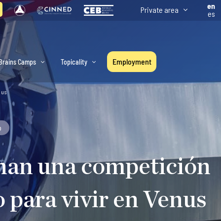
en
Private area
es
Employment
Brains Camps
Topicality
nus
o
anan una competición
 para vivir en Venus