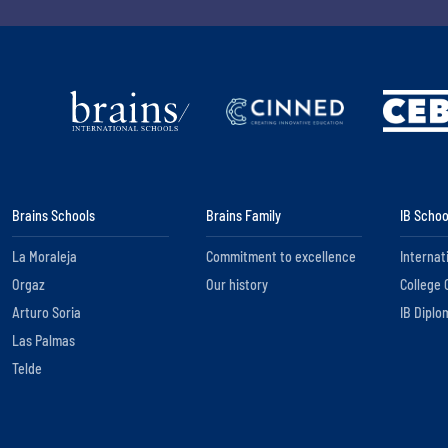
Brains Schools
Brains Family
IB Schoo
La Moraleja
Commitment to excellence
Internat
Orgaz
Our history
College 
Arturo Soria
IB Diplo
Las Palmas
Telde