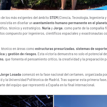
o de los más exigentes del ámbito
STEM
(Ciencia, Tecnología, Ingeniería
consistía en diseñar un
asentamiento humano permanente en el planet
tífico, técnico y estratégico.
Nuria
y
Jorge
, como parte de la compañía f
tos compuesto por ingenieros, científicos espaciales y exastronautas c
l técnico en áreas como
estructuras presurizadas
,
sistemas de soporte 
ica
y
gestión de riesgos
. Esta victoria demuestra no solo el potencial d
ins
, que fomenta el pensamiento crítico, la creatividad y la preparación p
Jorge Losada
comenzó en la fase nacional del certamen, organizada po
d y la Universidad Politécnica de Madrid. Tras superar esta primera fas
te del equipo que representó a España en la final internacional.