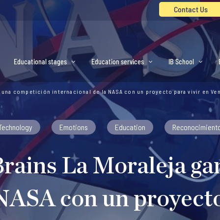
Contact Us
Educational stages
Education services
IB School
n una competición internacional de la NASA con un proyecto para vivir en Ve
Technology
Emotions
Education
Reconocimient
Brains La Moraleja g
 NASA con un proyecto