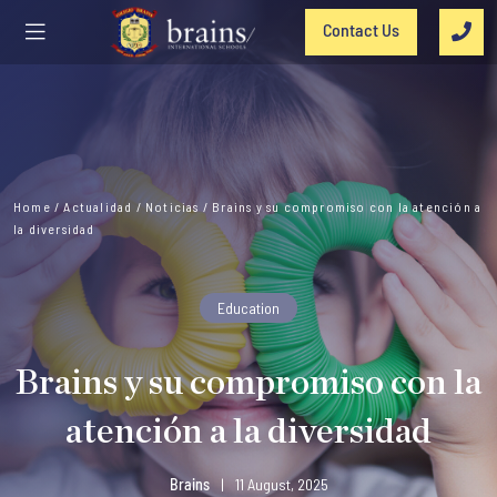
Contact Us
Home
/
Actualidad
/
Noticias
/
Brains y su compromiso con la atención a
la diversidad
Education
Brains y su compromiso con la
atención a la diversidad
Brains
|
11 August, 2025