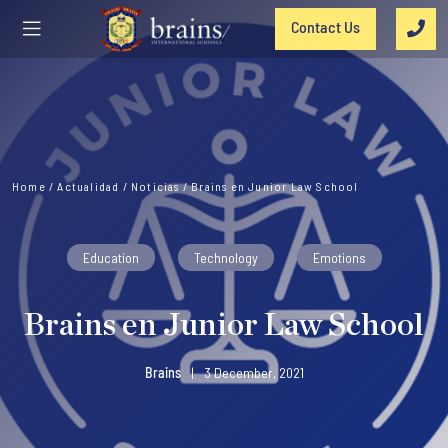
Contact Us
Home
/
Actualidad
/
Noticias
/
Brains en Junior Law School
Education
Technology
Emotions
Brains en Junior Law School
Brains
|
3 December, 2021