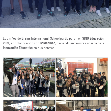
Los niños de
Brains International School
participaron en
SIMO Educación
2019
, en colaboración con
Goldenmac
, haciendo entrevistas acerca de la
Innovación Educativa
en sus centros.