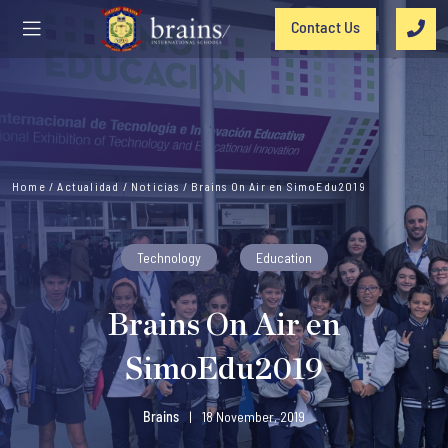
Contact Us
Home
/
Actualidad
/
Noticias
/
Brains On Air en SimoEdu2019
Technology
Education
Brains On Air en
SimoEdu2019
Brains
|
18 November, 2019