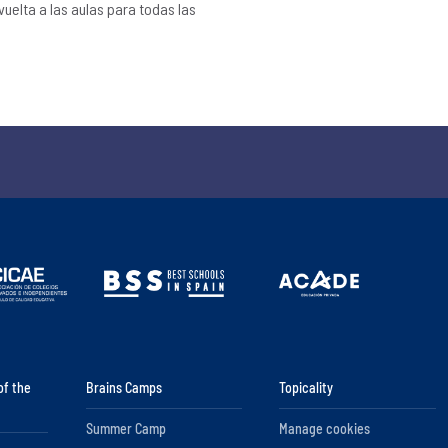
vuelta a las aulas para todas las
of the
Brains Camps
Topicality
Summer Camp
Manage cookies