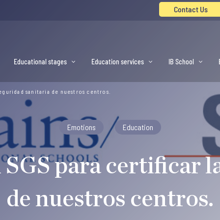
Contact Us
Educational stages
Education services
IB School
seguridad sanitaria de nuestros centros.
Emotions
Education
 SGS para certificar l
de nuestros centros.