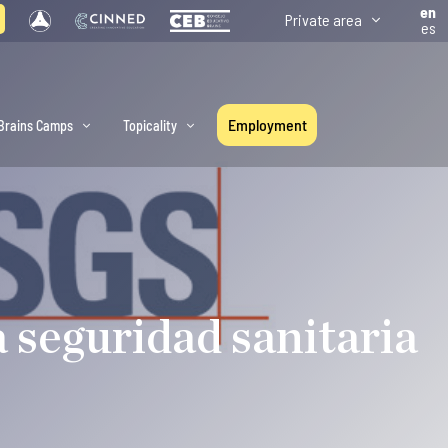
en
Private area
es
Employment
Brains Camps
Topicality
a seguridad sanitaria