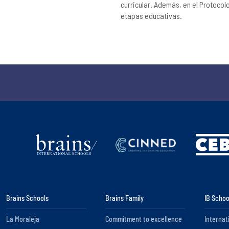
curricular. Además, en el Protocol
etapas educativas.
Brains Schools
Brains Family
IB Schoo
La Moraleja
Commitment to excellence
Internat