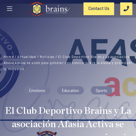
Contact Us
Home
/
Actualidad
/
Noticias
/
El Club Deportivo Brains y La asociación
Afasia Activa se unen para generar conciencia sobre la afasia y promover
la inclusión
Emotions
Education
Sports
El Club Deportivo Brains y La
asociación Afasia Activa se