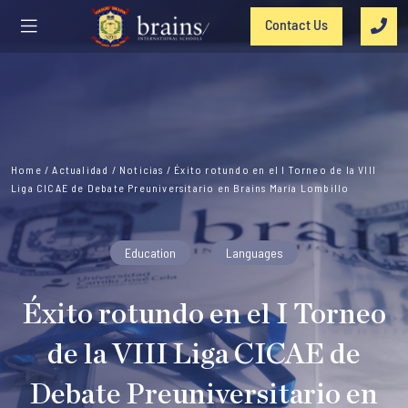
Contact Us
Home
/
Actualidad
/
Noticias
/
Éxito rotundo en el I Torneo de la VIII
Liga CICAE de Debate Preuniversitario en Brains María Lombillo
Education
Languages
Éxito rotundo en el I Torneo
de la VIII Liga CICAE de
Debate Preuniversitario en