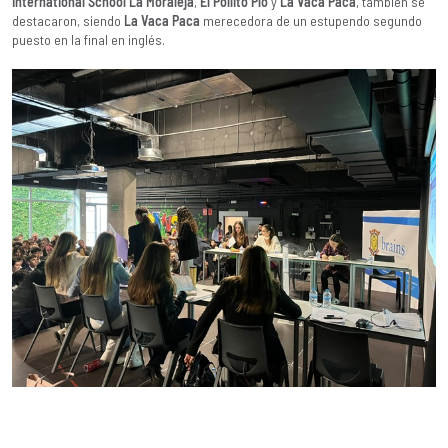
International School La Moraleja
,
El Pollito Pío
y
La Vaca Paca
, también se
destacaron, siendo
La Vaca Paca
merecedora de un estupendo segundo
puesto en la final en inglés.