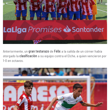
Anteriormente, un
gran testarazo
de
Félix
a la salida de un córner había
otorgado la
clasificación
a su equipo contra el Elche, a quien vencieron por
1-0 en octavos.