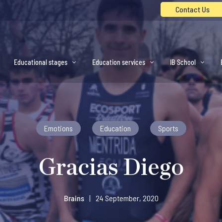
Contact Us
Educational stages
Education services
IB School
Emotions
Education
Sports
Gracias Diego
Brains
|
24 September, 2020