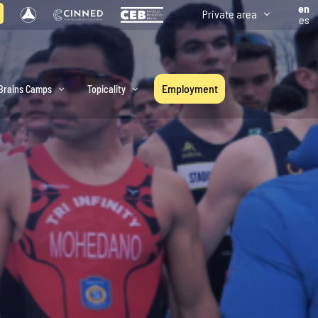
en
Private area
es
Employment
Brains Camps
Topicality