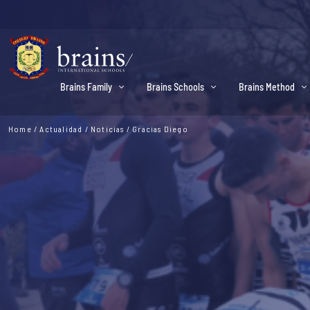
Brains Family
Brains Schools
Brains Method
Home
/
Actualidad
/
Noticias
/
Gracias Diego