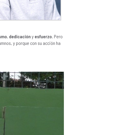
smo
,
dedicación
y
esfuerzo
. Pero
umnos, y porque con su acción ha