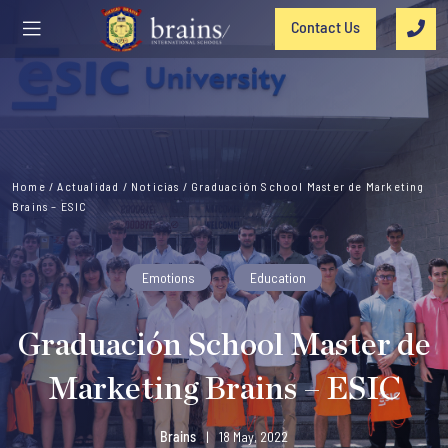
Contact Us
Home
/
Actualidad
/
Noticias
/
Graduación School Master de Marketing
Brains – ESIC
Emotions
Education
Graduación School Master de
Marketing Brains – ESIC
Brains
|
18 May, 2022