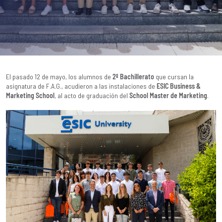
El pasado 12 de mayo, los alumnos de
2º Bachillerato
que cursan la
asignatura de F.A.G., acudieron a las instalaciones de
ESIC Business &
Marketing School
, al acto de graduación del
School Master de Marketing
.