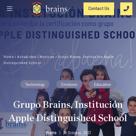
Contact Us
Home
/
Actualidad
/
Noticias
/
Grupo Brains, Institución Apple
Distinguished School
Technology
Emotions
Education
Grupo Brains, Institución
Apple Distinguished School
Brains
|
18 October, 2021