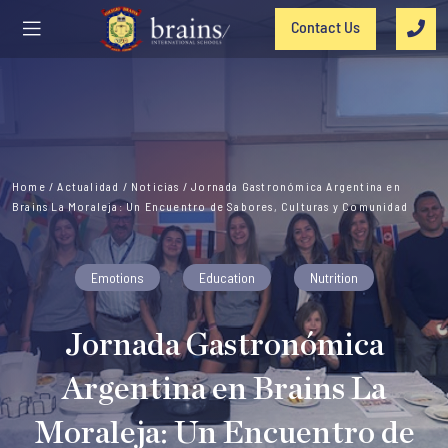
Contact Us
Home
/
Actualidad
/
Noticias
/
Jornada Gastronómica Argentina en
Brains La Moraleja: Un Encuentro de Sabores, Culturas y Comunidad
Emotions
Education
Nutrition
Jornada Gastronómica
Argentina en Brains La
Moraleja: Un Encuentro de