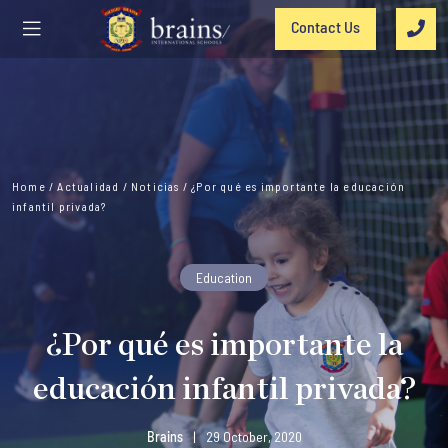
Contact Us
Home
/
Actualidad
/
Noticias
/
¿Por qué es importante la educación
infantil privada?
Education
¿Por qué es importante la
educación infantil privada?
Brains
|
29 October, 2020