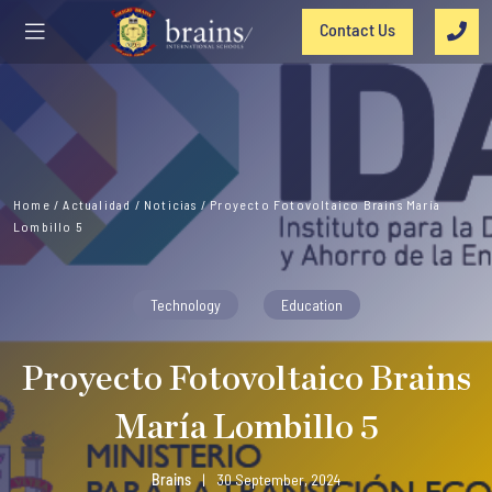
Contact Us
Home
/
Actualidad
/
Noticias
/
Proyecto Fotovoltaico Brains María
Lombillo 5
Technology
Education
Proyecto Fotovoltaico Brains
María Lombillo 5
Brains
|
30 September, 2024