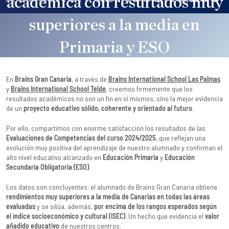
académica con resultados muy
superiores a la media en
Primaria y ESO
Brains
|
22 January, 2026
En
Brains Gran Canaria
, a través de
Brains International School Las Palmas
y
Brains International School Telde
, creemos firmemente que los
resultados académicos no son un fin en sí mismos, sino la mejor evidencia
de un
proyecto educativo sólido, coherente y orientado al futuro
.
Por ello, compartimos con enorme satisfacción los resultados de las
Evaluaciones de Competencias del curso 2024/2025
, que reflejan una
evolución muy positiva del aprendizaje de nuestro alumnado y confirman el
alto nivel educativo alcanzado en
Educación Primaria
y
Educación
Secundaria Obligatoria (ESO)
.
Los datos son concluyentes: el alumnado de Brains Gran Canaria obtiene
rendimientos muy superiores a la media de Canarias en todas las áreas
evaluadas
y se sitúa, además,
por encima de los rangos esperados según
el índice socioeconómico y cultural (ISEC)
. Un hecho que evidencia el
valor
añadido educativo
de nuestros centros.