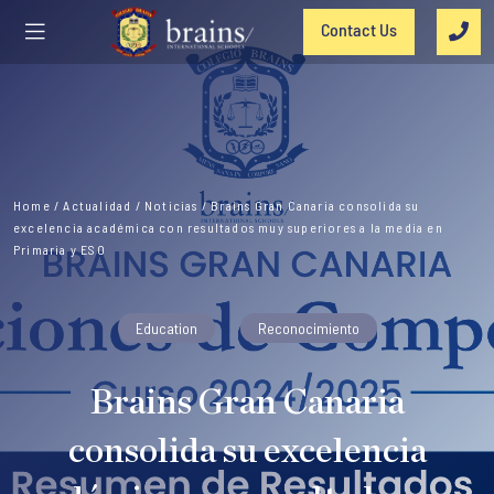
Contact Us
Home
/
Actualidad
/
Noticias
/
Brains Gran Canaria consolida su
excelencia académica con resultados muy superiores a la media en
Primaria y ESO
Education
Reconocimiento
Brains Gran Canaria
consolida su excelencia