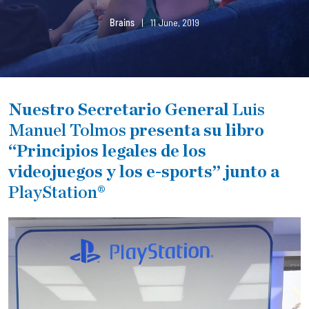
Brains
|
11 June, 2019
Nuestro Secretario General
Luis
Manuel Tolmos
presenta su libro
“Principios legales de los
videojuegos y los e-sports” junto a
PlayStation®