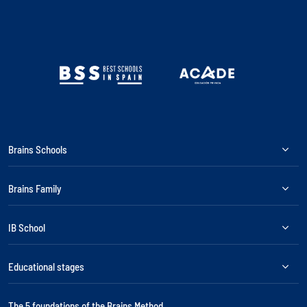
Brains Schools
Brains Family
IB School
Educational stages
The 5 foundations of the Brains Method