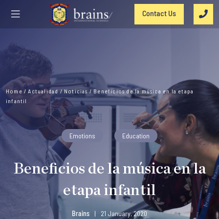
Contact Us
Home
/
Actualidad
/
Noticias
/
Beneficios de la música en la etapa
infantil
Emotions
Education
Beneficios de la música en la
etapa infantil
Brains
|
21 January, 2020