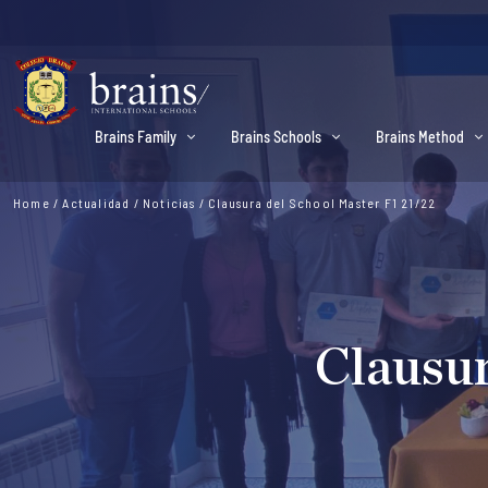
Brains Family
Brains Schools
Brains Method
Home
/
Actualidad
/
Noticias
/
Clausura del School Master F1 21/22
Clausur