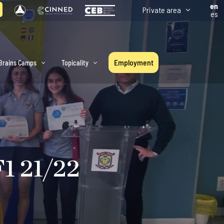
en
Private area
es
Employment
Brains Camps
Topicality
F1 21/22