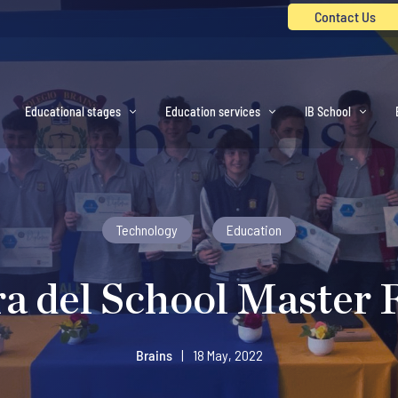
Contact Us
Educational stages
Education services
IB School
Technology
Education
a del School Master 
Brains
|
18 May, 2022