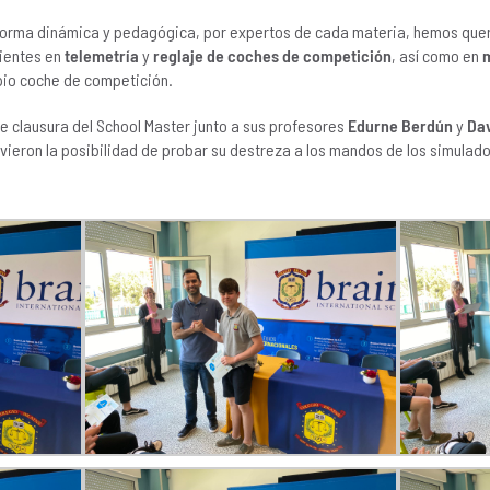
 forma dinámica y pedagógica, por expertos de cada materia, hemos que
cientes en
telemetría
y
reglaje de coches de competición
, así como en
pio coche de competición.
e clausura del School Master junto a sus profesores
Edurne Berdún
y
Dav
uvieron la posibilidad de probar su destreza a los mandos de los simulad