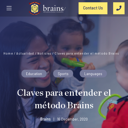
Contact Us
Home
/
Actualidad
/
Noticias
/
Claves para entender el método Brains
Education
Sports
Languages
Claves para entender el
método Brains
Brains
|
16 December, 2020