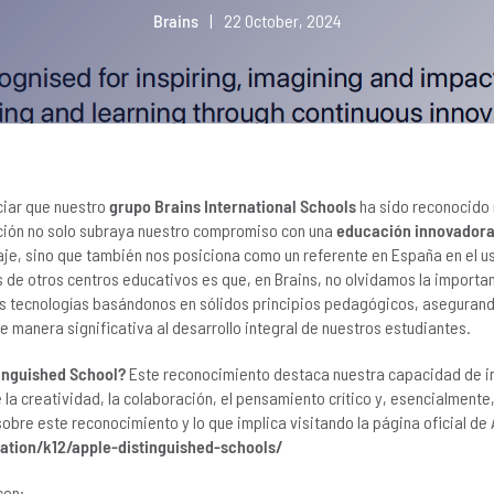
Brains
|
22 October, 2024
iar que nuestro
grupo Brains International Schools
ha sido reconocid
ción no solo subraya nuestro compromiso con una
educación innovador
aje, sino que también nos posiciona como un referente en España en el u
 de otros centros educativos es que, en Brains, no olvidamos la importan
ras tecnologías basándonos en sólidos principios pedagógicos, asegura
e manera significativa al desarrollo integral de nuestros estudiantes.
tinguished School?
Este reconocimiento destaca nuestra capacidad de int
a creatividad, la colaboración, el pensamiento crítico y, esencialmente
bre este reconocimiento y lo que implica visitando la página oficial de 
tion/k12/apple-distinguished-schools/
con: