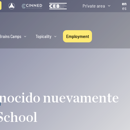
en
Private area
es
Employment
Brains Camps
Topicality
conocido nuevamente
School