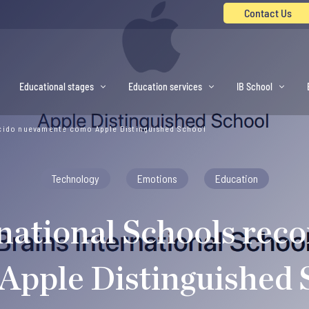
Contact Us
Educational stages
Education services
IB School
ocido nuevamente como Apple Distinguished School
Technology
Emotions
Education
national Schools re
Apple Distinguished 