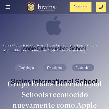
Contacto
Home
/
Actualidad
/
Noticias
/
Grupo Brains International Schools
reconocido nuevamente como Apple Distinguished School
Tecnología
Emociones
Educación
Grupo Brains International
Schools reconocido
nuevamente como Apple