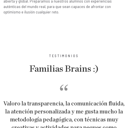
Preparamos a nuestros alumnos con experiencias
emocionales y sociales
do real, para que sean capaces de afrontar con
bienestar personal, sob
 cualquier reto.
entorno.
TESTIMONIOS
Familias Brains :)
Valoro la transparencia, la comunicación fluida,
y
la atención personalizada y me gusta mucho la
e
metodología pedagógica, con técnicas muy
creativas y actividades para peques como