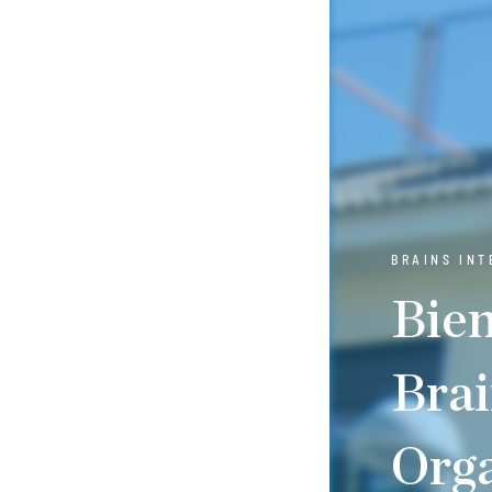
BRAINS IN
Bien
Brai
Org