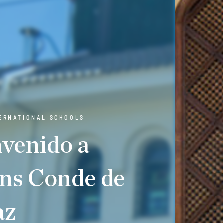
TERNATIONAL SCHOOLS
venido a
ns Conde de
az