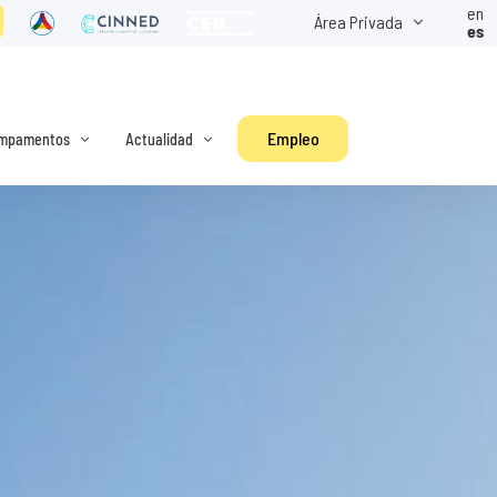
en
Área Privada
es
Empleo
mpamentos
Actualidad