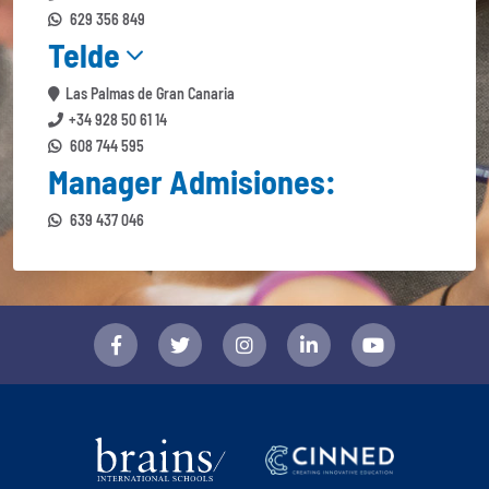
629 356 849
Telde
Las Palmas de Gran Canaria
+34 928 50 61 14
608 744 595
Manager Admisiones:
639 437 046