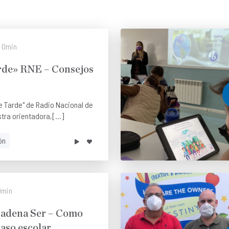
0min
arde» RNE – Consejos
e Tarde" de Radio Nacional de
tra orientadora,[...]
ón
0min
adena Ser – Como
caso escolar