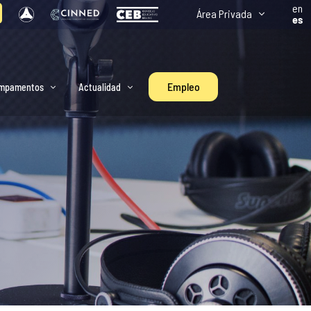
en
Área Privada
es
Empleo
mpamentos
Actualidad