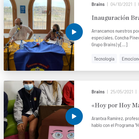
Brains
04/10/2021
Inauguración Br
Arrancamos nuestros pod
especiales, Concha Pine
Grupo Brains) y[...]
Tecnología
Emocion
Brains
25/05/2021
«Hoy por Hoy M
Arantxa Ramírez, profeso
hablo con el Programa "H