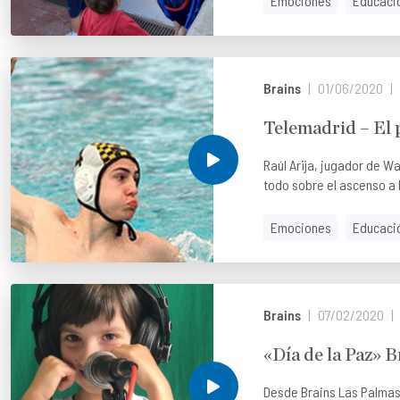
Emociones
Educaci
Brains
01/06/2020
Telemadrid – El 
Raúl Arija, jugador de Wa
todo sobre el ascenso a P
Emociones
Educaci
Brains
07/02/2020
«Día de la Paz» B
Desde Brains Las Palmas