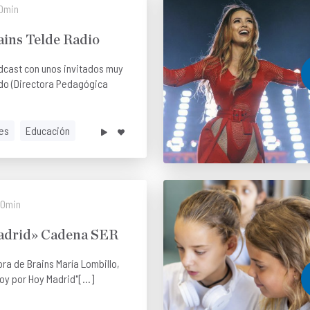
0min
ains Telde Radio
cast con unos invitados muy
do (Directora Pedagógica
es
Educación
0min
adrid» Cadena SER
ra de Brains María Lombillo,
oy por Hoy Madrid"[...]