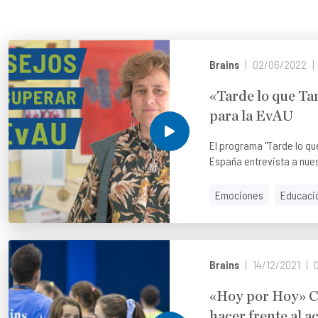
Brains
02/06/2022
«Tarde lo que T
para la EvAU
El programa "Tarde lo qu
España entrevista a nues
Emociones
Educaci
Brains
14/12/2021
«Hoy por Hoy» C
hacer frente al a