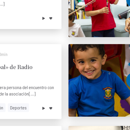
..]
0min
al» de Radio
mera persona del encuentro con
de la asociación[...]
ón
Deportes