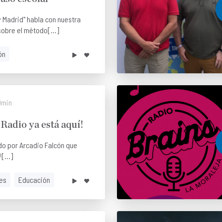
 Madrid" habla con nuestra
sobre el método[...]
ón
0min
Radio ya está aquí!
do por Arcadio Falcón que
[...]
es
Educación