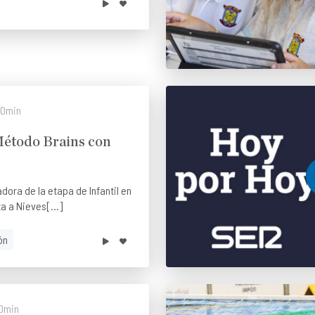
0min
étodo Brains con
dora de la etapa de Infantil en
a a Nieves[...]
ón
0min