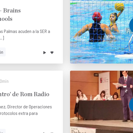
– Brains
hools
as Palmas acuden a la SER a
..]
ón
0min
ntro’ de Rom Radio
mez, Director de Operaciones
protocolos extra para