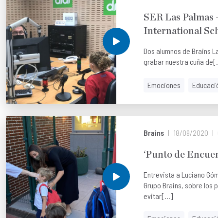
SER Las Palmas 
International Sc
Dos alumnos de Brains L
grabar nuestra cuña de[.
Emociones
Educaci
Brains
18/09/2020
‘Punto de Encue
Entrevista a Luciano Gó
Grupo Brains, sobre los 
evitar[...]