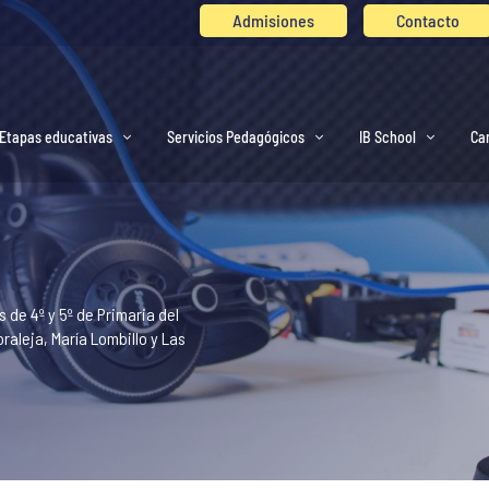
Admisiones
Contacto
Etapas educativas
Servicios Pedagógicos
IB School
Ca
 de 4º y 5º de Primaria del
raleja, María Lombillo y Las