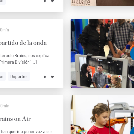
ón
0min
partido de la onda
terpolo Brains, nos explica
rimera División[...]
ón
Deportes
0min
rains on Air
 han querido poner voz a sus