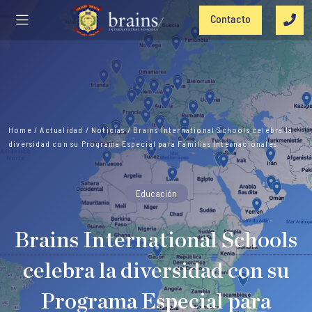
Contacto
Home
/
Actualidad
/
Noticias
/
Brains International Schools celebra la
diversidad con su Programa Especial para Familias Internacionales
Educación
Brains International Schools
celebra la diversidad con su
Programa Especial para