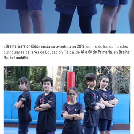
«
Brains Warrior Kids
» inicia su aventura en
2019
, dentro de los contenidos
curriculares del área de Educación Física, de
4º a 6º de Primaria
, en
Brains
María Lombillo
.