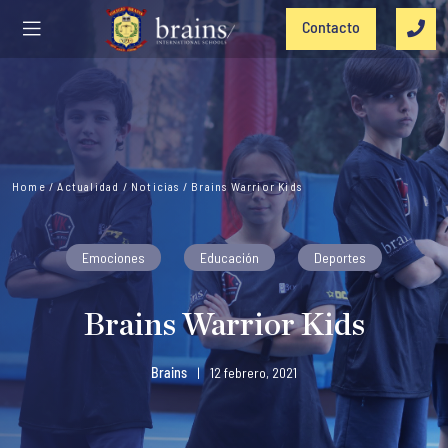
Contacto
Home
/
Actualidad
/
Noticias
/
Brains Warrior Kids
Emociones
Educación
Deportes
Brains Warrior Kids
Brains
|
12 febrero, 2021