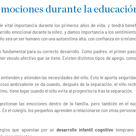
emociones durante la educación
e vital importancia durante los primeros años de vida, y tendrá benefi
arrollo emocional durante la niñez, y damos importancia a los sentimient
niño sea un ser humano con una autoestima alta, con confianza en sí mism
es fundamental para su correcto desarrollo. Como padres, el primer pa
mer vínculo afectivo que se tiene. Existen distintos tipos de apego, com
entienden y atienden las necesidades del niño. Esto le aporta seguridad
sioso ambivalente se da cuando, después de la separación, el niño rec
ltimo, tiene lugar cuando el niño evita al progenitor/a tras la separación.
stionan las emociones dentro de la familia, pero también en el nú
 En el colegio, los pequeños aprenden a relacionarse con otras persona
legios que apuestan por un
desarrollo infantil cognitivo
temprano q