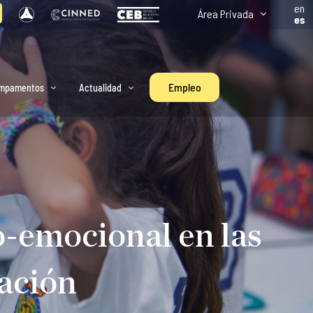
en
Área Privada
es
Empleo
mpamentos
Actualidad
o-emocional en las
cación