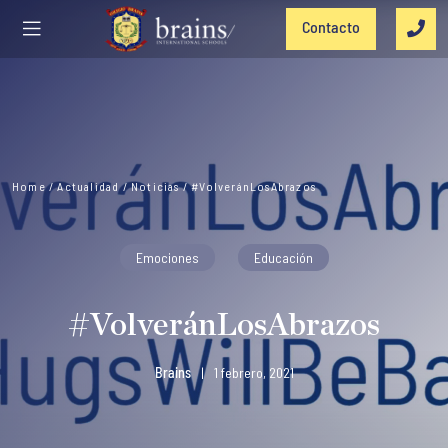
Contacto
Home
/
Actualidad
/
Noticias
/
#VolveránLosAbrazos
Emociones
Educación
#VolveránLosAbrazos
Brains
|
1 febrero, 2021