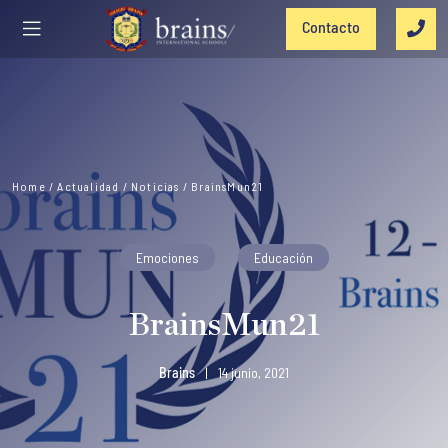
Contacto
Home
/
Actualidad
/
Noticias
/
BrainsMun21
Emociones
Educación
BrainsMun21
Brains
|
14 junio, 2021