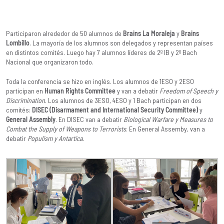
Participaron alrededor de 50 alumnos de
Brains La Moraleja
y
Brains
Lombillo
. La mayoría de los alumnos son delegados y representan países
en distintos comités. Luego hay 7 alumnos líderes de 2º IB y 2º Bach
Nacional que organizaron todo.
Toda la conferencia se hizo en inglés. Los alumnos de 1ESO y 2ESO
participan en
Human Rights Committee
y van a debatir
Freedom of Speech y
Discrimination
. Los alumnos de 3ESO, 4ESO y 1 Bach participan en dos
comités:
DISEC (Disarmament and International Security Committee)
y
General Assembly
. En DISEC van a debatir
Biological Warfare y Measures to
Combat the Supply of Weapons to Terrorists
. En General Assemby, van a
debatir
Populism y Antartica
.